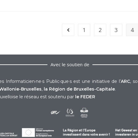
1
2
3
4
Avec le soutien de
s Informaticien·ne·s Public·que·s est une initiative de l’
ARC
, s
Wallonie-Bruxelles
,
la Région de Bruxelles-Capitale
.
uxelloise le réseau est soutenu par
le FEDER