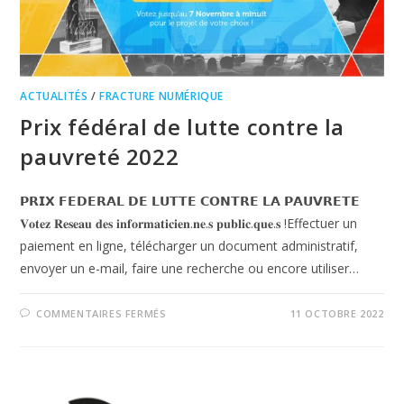
ACTUALITÉS
/
FRACTURE NUMÉRIQUE
Prix fédéral de lutte contre la
pauvreté 2022
𝗣𝗥𝗜𝗫 𝗙𝗘𝗗𝗘𝗥𝗔𝗟 𝗗𝗘 𝗟𝗨𝗧𝗧𝗘 𝗖𝗢𝗡𝗧𝗥𝗘 𝗟𝗔 𝗣𝗔𝗨𝗩𝗥𝗘𝗧𝗘
𝐕𝐨𝐭𝐞𝐳 𝐑𝐞𝐬𝐞𝐚𝐮 𝐝𝐞𝐬 𝐢𝐧𝐟𝐨𝐫𝐦𝐚𝐭𝐢𝐜𝐢𝐞𝐧.𝐧𝐞.𝐬 𝐩𝐮𝐛𝐥𝐢𝐜.𝐪𝐮𝐞.𝐬 !Effectuer un
paiement en ligne, télécharger un document administratif,
envoyer un e-mail, faire une recherche ou encore utiliser…
COMMENTAIRES FERMÉS
11 OCTOBRE 2022