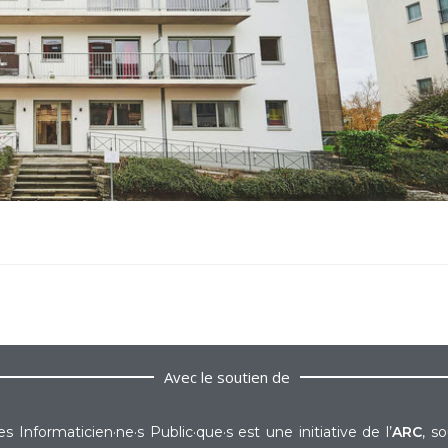
Avec le soutien de
s Informaticien·ne·s Public·que·s est une initiative de l’
ARC
, s