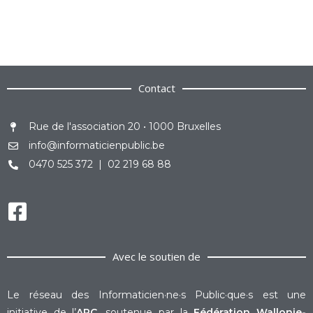
Contact
Rue de l'association 20 • 1000 Bruxelles
info@informaticienpublic.be
0470 525 372 | 02 219 68 88
Avec le soutien de
Le réseau des Informaticien·ne·s Public·que·s est une
initiative de l’
ARC
, soutenue par la
Fédération Wallonie-