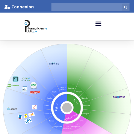
Connexion
Citoyen /
Énergie
Famille
Banque
Impôts
Emploi
Mutuelle
Privé
Public
Télécom
Santé
Transport
Utilisation
Mobilité
Justice
Web
Outil
Outil
Logement
smartphone
ordinateur